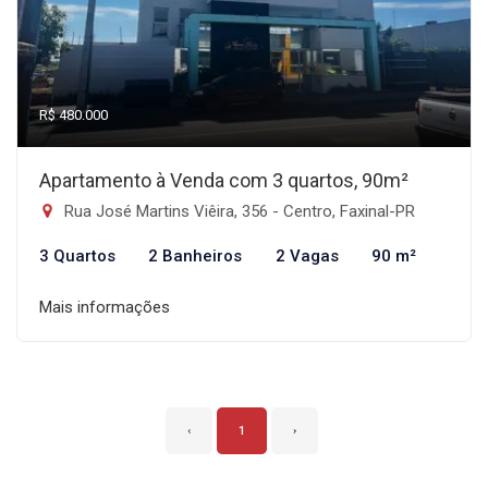
R$ 480.000
Apartamento à Venda com 3 quartos, 90m²
Rua José Martins Viêira, 356 - Centro, Faxinal-PR
3 Quartos
2 Banheiros
2 Vagas
90 m²
Mais informações
‹
1
›