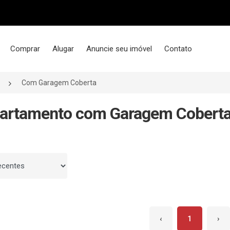
Comprar
Alugar
Anuncie seu imóvel
Contato
Com Garagem Coberta
artamento com Garagem Coberta 
 por
‹
1
›