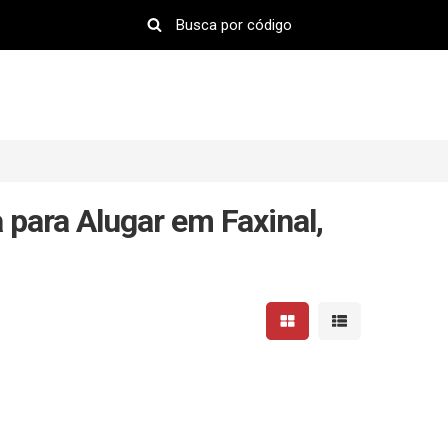
para Alugar em Faxinal,
Mostrar resultados em 
Mostrar resultad