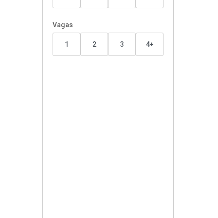
Vagas
1
2
3
4+