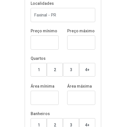
Localidades
Preço mínimo
Preço máximo
Quartos
1
2
3
4+
Área mínima
Área máxima
Banheiros
1
2
3
4+