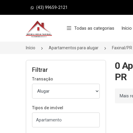
(43) 99659-2121
Página inicial
Todas as categorias
Início
Início
Apartamentos para alugar
Faxinal/PR
0 Ap
Filtrar
PR
Transação
Ordenar
Tipos de imóvel