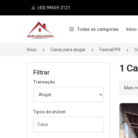
(43) 99659-2121
Página inicial
Todas as categorias
Início
Início
Casas para alugar
Faxinal/PR
C
1 Ca
Filtrar
Transação
Ordenar
Tipos de imóvel