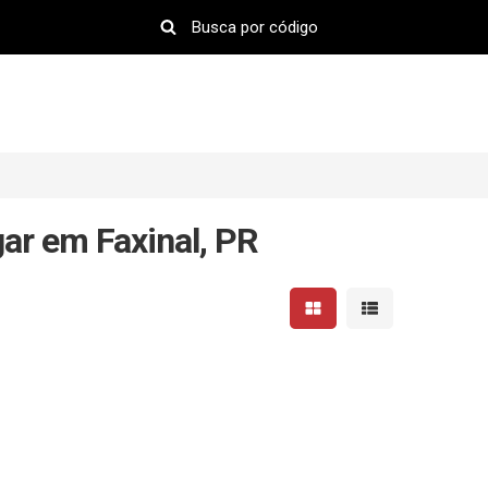
ar em Faxinal, PR
Mostrar resultados em 
Mostrar resultad