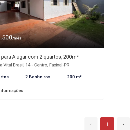
1.500
/mês
 para Alugar com 2 quartos, 200m²
 Vital Brasil, 14 - Centro, Faxinal-PR
rtos
2 Banheiros
200 m²
informações
‹
1
›