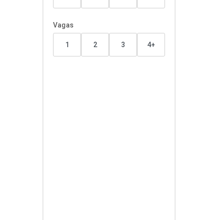
Vagas
1
2
3
4+