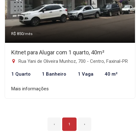
R$ 850
/mês
Kitnet para Alugar com 1 quarto, 40m²
Rua Yani de Oliveira Munhoz, 700 - Centro, Faxinal-PR
1 Quarto
1 Banheiro
1 Vaga
40 m²
Mais informações
‹
1
›