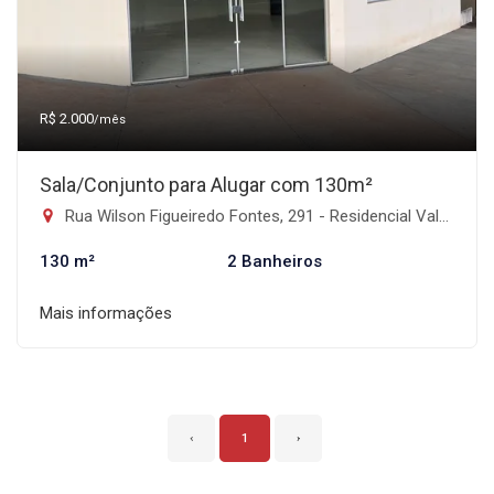
R$ 2.000
/mês
Sala/Conjunto para Alugar com 130m²
Rua Wilson Figueiredo Fontes, 291 - Residencial Vale Verde, Faxinal-PR
130 m²
2 Banheiros
Mais informações
‹
1
›