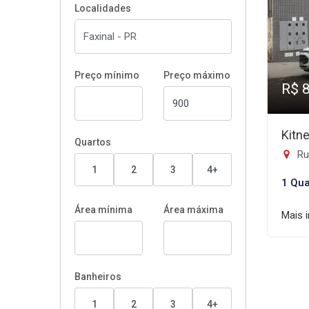
Localidades
Preço mínimo
Preço máximo
R$ 
Kitn
Quartos
Rua
1
2
3
4+
1 Qua
Área mínima
Área máxima
Mais 
Banheiros
1
2
3
4+