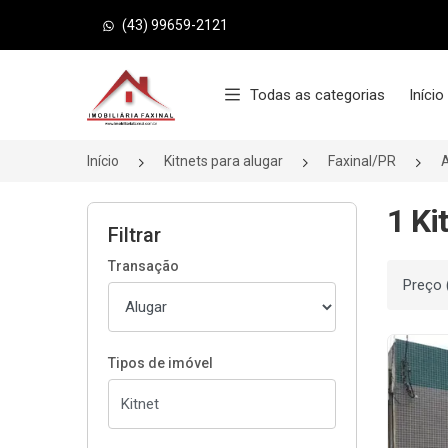
(43) 99659-2121
Página inicial
Todas as categorias
Início
Início
Kitnets para alugar
Faxinal/PR
A
1 Ki
Filtrar
Transação
Ordenar
Tipos de imóvel