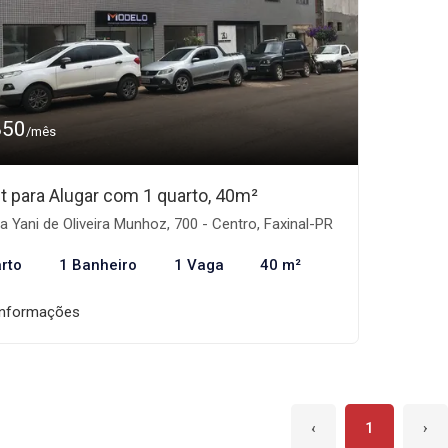
850
/mês
et para Alugar com 1 quarto, 40m²
 Yani de Oliveira Munhoz, 700 - Centro, Faxinal-PR
rto
1 Banheiro
1 Vaga
40 m²
informações
‹
1
›