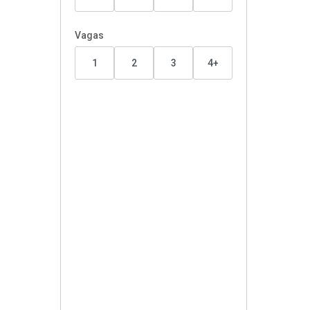
Vagas
1
2
3
4+